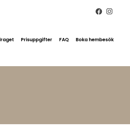
raget
Prisuppgifter
FAQ
Boka hembesök