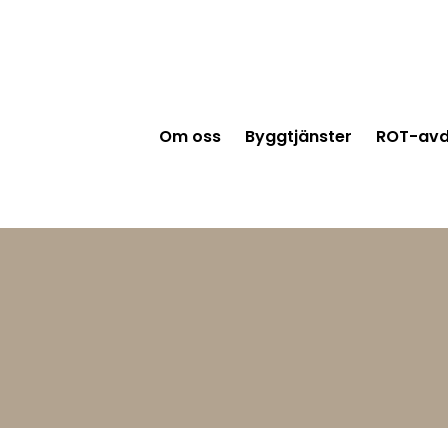
Om oss
Byggtjänster
ROT-avd